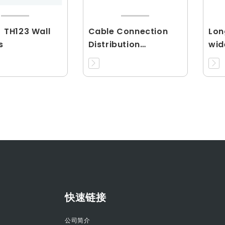
、TH123 Wall
Cable Connection
Lon
s
Distribution
wid
Equipment
mid
快速链接
公司简介