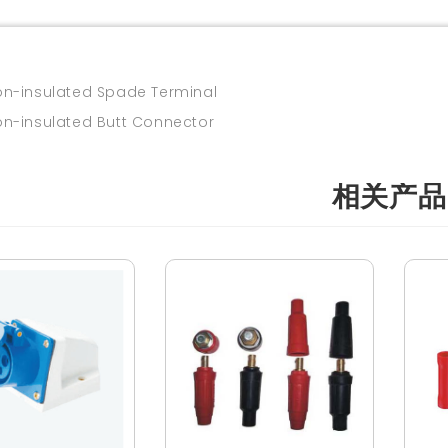
insulated Spade Terminal
insulated Butt Connector
相关产品