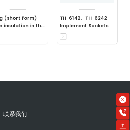
g (short form)-
TH-6142、TH-6242
e insulation in the
Implement Sockets
dle connector
联系我们