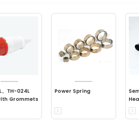
4L、TH-024L
Power Spring
Sem
with Grommets
Hea
Tub