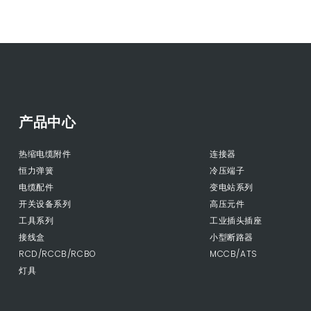
产品中心
热缩电缆附件
连接器
恒力弹簧
冷压端子
电缆配件
变电站系列
开关设备系列
高压元件
工具系列
工业插头插座
接线盒
小型断路器
RCD/RCCB/RCBO
MCCB/ATS
灯具