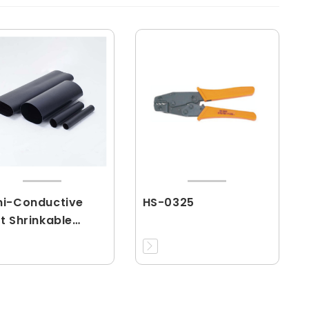
i-Conductive
HS-0325
t Shrinkable
ing(RCBD)