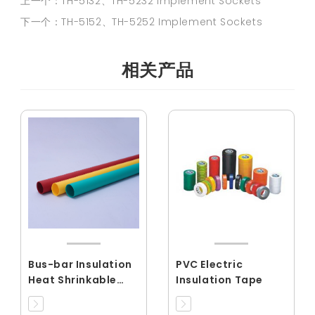
上一个：TH-5132、TH-5232 Implement Sockets
下一个：TH-5152、TH-5252 Implement Sockets
相关产品
Bus-bar Insulation
PVC Electric
Heat Shrinkable
Insulation Tape
Tubing(RCMPG)