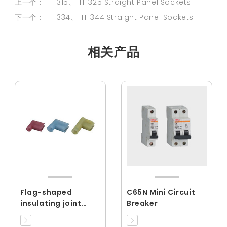
上一个：TH-315、TH-325 Straight Panel Sockets
下一个：TH-334、TH-344 Straight Panel Sockets
相关产品
Flag-shaped
C65N Mini Circuit
insulating joint
Breaker
mother