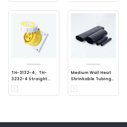
TH-3132-4、TH-
Medium Wall Heat
3232-4 Straight
Shrinkable Tubing
Panel Sockets
With Hot Melting
Adhesive(RCMW)